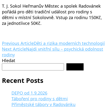
T. J. Sokol Heřmanův Městec a spolek Radovánek
pořádá pro děti tradiční událost pro rodiny s
dětmi v místní Sokolovně. Vstup za rodinu 150Kč,
za jednotlivce 50Kč.
Post
Previous Article
Děti a rizika moderních technologií
Next Article
Najdi vnitřní sílu – psychická odolnost
Navigation
rodiny
Hledat
Hledat
Recent Posts
DEPO od 1.9.2026
Táboření pro rodiny s dětmi
Příměstské tábory v Radovánku